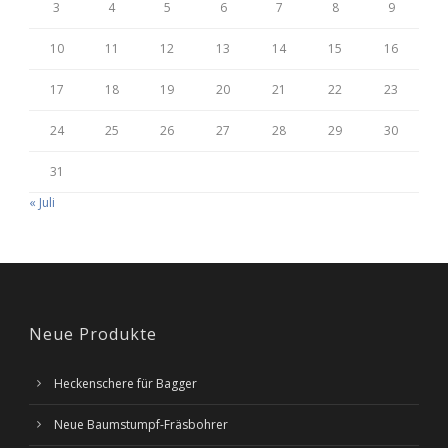
3
4
5
6
7
8
9
10
11
12
13
14
15
16
17
18
19
20
21
22
23
24
25
26
27
28
29
30
31
« Juli
Neue Produkte
Heckenschere für Bagger
Neue Baumstumpf-Fräsbohrer