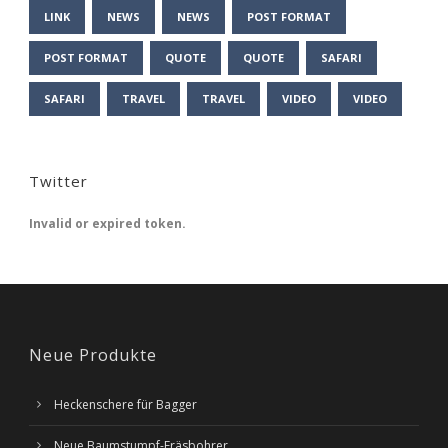
LINK
NEWS
NEWS
POST FORMAT
POST FORMAT
QUOTE
QUOTE
SAFARI
SAFARI
TRAVEL
TRAVEL
VIDEO
VIDEO
Twitter
Invalid or expired token.
Neue Produkte
Heckenschere für Bagger
Neue Baumstumpf-Fräsbohrer