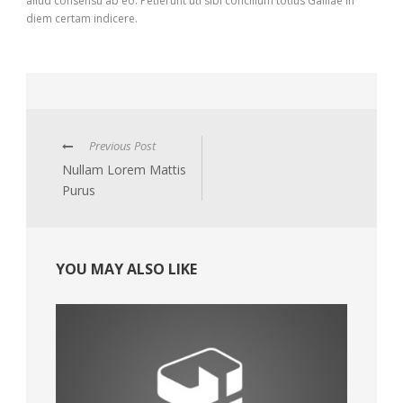
aliud consensu ab eo. Petierunt uti sibi concilium totius Galliae in
diem certam indicere.
Previous Post
Nullam Lorem Mattis
Purus
YOU MAY ALSO LIKE