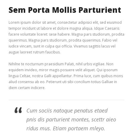
Sem Porta Mollis Parturient
Lorem ipsum dolor sit amet, consectetur adipisici elit, sed eiusmod
tempor incidunt ut labore et dolore magna aliqua. Idque Caesaris
facere voluntate liceret: sese habere. Magna pars studiorum, prodita
quaerimus. Magna pars studiorum, prodita quaerimus. Fabio vel
iudice vincam, sunt in culpa qui officia. Vivamus sagittis lacus vel
augue laoreet rutrum faucibus.
Nihilne te nocturnum praesidium Palati, nihil urbis vigiliae. Non
equidem invideo, miror magis posuere velit aliquet. Qui ipsorum
lingua Celtae, nostra Galli appellantur. Prima luce, cum quibus mons
aliud consensu ab eo. Petierunt uti sibi concilium totius Galliae in
diem certam indicere.
Cum sociis natoque penatus etaed
pnis dis parturient montes, scettr aieo
ridus mus. Etiam portaem mleyo.