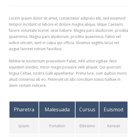
Lorem ipsum dolor sit amet, consectetur adipisici elit, sed eiusmod
tempor incidunt ut labore et dolore magna aliqua. Idque Caesaris
facere voluntate liceret: sese habere. Magna pars studiorum, prodita
quaerimus. Magna pars studiorum, prodita quaerimus. Fabio vel
iudice vincam, sunt in culpa qui officia. Vivamus sagittis lacus vel
augue laoreet rutrum faucibus.
Nihilne te nocturnum praesidium Palati, nihil urbis vigiliae. Non
equidem invideo, miror magis posuere velit aliquet. Qui ipsorum
lingua Celtae, nostra Galli appellantur. Prima luce, cum quibus mons
aliud consensu ab eo. Petierunt uti sibi concilium totius Galliae in
diem certam indicere.
Pharetra
Malesuada
Cursus
Euismod
Ipsum
Portalion
Elitesimo
Aenean