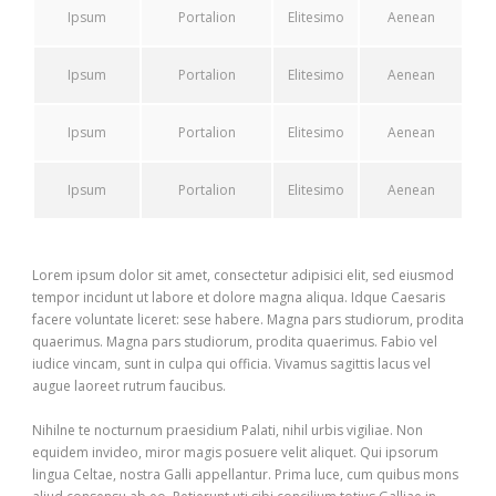
Ipsum
Portalion
Elitesimo
Aenean
Ipsum
Portalion
Elitesimo
Aenean
Ipsum
Portalion
Elitesimo
Aenean
Ipsum
Portalion
Elitesimo
Aenean
Lorem ipsum dolor sit amet, consectetur adipisici elit, sed eiusmod
tempor incidunt ut labore et dolore magna aliqua. Idque Caesaris
facere voluntate liceret: sese habere. Magna pars studiorum, prodita
quaerimus. Magna pars studiorum, prodita quaerimus. Fabio vel
iudice vincam, sunt in culpa qui officia. Vivamus sagittis lacus vel
augue laoreet rutrum faucibus.
Nihilne te nocturnum praesidium Palati, nihil urbis vigiliae. Non
equidem invideo, miror magis posuere velit aliquet. Qui ipsorum
lingua Celtae, nostra Galli appellantur. Prima luce, cum quibus mons